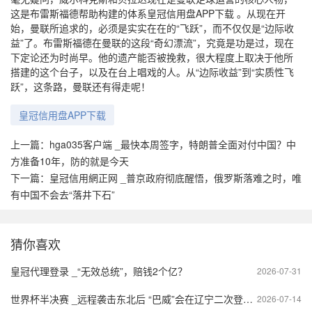
这是布雷斯福德帮助构建的体系皇冠信用盘APP下载 。从现在开
始，曼联所追求的，必须是实实在在的“飞跃”，而不仅仅是“边际收
益”了。布雷斯福德在曼联的这段“奇幻漂流”，究竟是功是过，现在
下定论还为时尚早。他的遗产能否被挽救，很大程度上取决于他所
搭建的这个台子，以及在台上唱戏的人。从“边际收益”到“实质性飞
跃”，这条路，曼联还有得走呢！
皇冠信用盘APP下载
上一篇：
hga035客户端 _最快本周签字，特朗普全面对付中国？中
方准备10年，防的就是今天
下一篇：
皇冠信用網正网 _普京政府彻底醒悟，俄罗斯落难之时，唯
有中国不会去“落井下石”
猜你喜欢
皇冠代理登录 _“无效总统”，赔钱2个亿？
2026-07-31
世界杯半决赛 _远程袭击东北后 “巴威”会在辽宁二次登陆吗？对话中央气象台首席预报员
2026-07-14