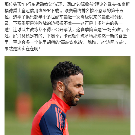
那位头顶“自行车运动教父”光环、满口“边际收益”理论的戴夫·布雷斯
福德爵士皇冠信用盘APP下载 。联赛最终排名惨不忍睹的第十五
位，追平了俱乐部半个多世纪前最近一次降级以来的最低积分纪
录，下赛季更是连欧战的边都摸不着——这可是十多年来的头一
遭！连球队主教练都不得不公开承认，这赛季简直是“一场灾难”。不
过，好消息还是有的：下赛季，卡灵顿训练基地那焕然一新的食堂
里，至少会多一个花里胡哨的“高端饮水站”。瞧瞧，这“边际收益”，
果然是实实在在啊！