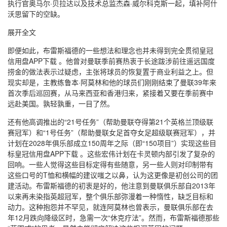
执行官奥马尔·贝拉达以及技术总监杰森·威尔科克斯一起，填补阿什
沃思留下的空缺。
展开全文
即便如此，布雷斯福德的一些想法和理念也并未得到完全贯彻皇冠
信用盘APP下载 。他曾对曼联季前赛热衷于长途跋涉前往遥远国度
捞金的做法表示过疑虑，主张将球员的恢复置于商业利益之上。但
现实却是，主教练鲁本·阿莫林和他的球员们刚刚结束了曼联39年来
首次季后巡回赛，从马来西亚和香港归来，紧接着又要在季前赛中
远赴美国。孰轻孰重，一目了然。
还有他高调推出的“21号任务”（帮助曼联夺得第21个英格兰顶级联
赛冠军）和“1号任务”（帮助曼联女足首夺女足超级联赛冠军），并
计划在2028年俱乐部成立150周年之际（即“150项目”）实现这些目
标皇冠信用盘APP下载 。这些宏伟计划在卡灵顿内部引发了复杂的
回响。一些人觉得这些目标定得有些随意，另一些人则对印制带有
这些口号的T恤和横幅的建议嗤之以鼻，认为这更像是初创公司的团
建活动。布雷斯福德的初衷是好的，他注意到曼联俱乐部自2013年
以来再未染指英超冠军，整个俱乐部弥漫着一种惰性，缺乏目标和
动力。这种抱怨并不罕见，就连阿莫林也曾表示，曼联俱乐部在去
年12月跌向降级区时，急需一次“休克疗法”。然而，布雷斯福德那些