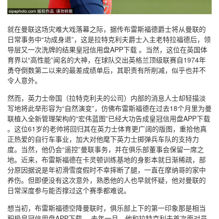
就在曼联这场灾难大戏落幕之际，据传布雷斯福德爵士将从曼联的
日常事务中“功成身退”，这是拉特克利夫爵士入主老特拉福德后，领
导层又一次洗牌的结果皇冠信用盘APP下载 。当然，这位在英国体
育界以“高性能”闻名的大神，在球队交出英格兰顶级联赛自1974年
勇夺倒数第二以来的最差成绩单后，其职责有所削减，似乎也并不
令人意外。
然而，英力士帝国（拉特克利夫的公司）内部的消息人士却轻描淡
写地将此举形容为“自然演变”，仿佛布雷斯福德在过去18个月里为曼
联植入全新管理架构的“宏伟蓝图”已经大功告成皇冠信用盘APP下载
。这位61岁的老帅将回归其在英力士体育更广阔的版图，重拾他真
正热爱的自行车事业，加大对他麾下英力士掷弹兵车队的支持力
度。当然，他仍会“遥控”曼联事务，并在俱乐部董事会保留一席之
地。近来，布雷斯福德在卡灵顿训练基地的身影本就日渐稀疏，部
分原因据说是年初滑雪度假时不幸摔断了腿，一直在摩纳哥的家中
养伤。但即便没有这次意外，熟悉他的人也早就怀疑，他对曼联的
日常深度参与能否撑过这个赛季都难说。
想当初，布雷斯福德空降曼联时，俱乐部上下的第一印象那是相当
积极皇冠信用盘APP下载 。去年一月，他和拉特克利夫首次面对员