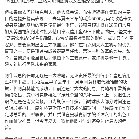
“蓝图式”的思考，显然未能彻底解决这些根深蒂固的问题。
但如果你去问拉特克利夫，他大概会说，布雷斯福德在曼联的主要
目的是提升精英表现——去年夏天宣布的耗资5000万英镑改造卡灵
顿男足训练基地的项目便是最佳例证，该项目预计将在球员们八月
初从美国拉练归来时投入使用皇冠信用盘APP下载 。抛开那些关于
“高端饮水站”的轻松调侃，布雷斯福德对曼联的影响，或许只有在更
宏观、更长远的层面上才能显现。他在拉特克利夫入主初期的优先
事项之一，便是迅速完成关键高层任命，营造一种改革的势头。如
今，当他逐渐退居幕后，他留下的主要遗产，或许将是他一手协助
建立的执行团队未来的表现。
阿什沃思的任命无疑是一大败笔，无论责任最终归咎于谁皇冠信用
盘APP下载 。贝拉达主导了去年十一月用阿莫林取代滕哈赫的决
策，但阿莫林能否成功，目前还是个大大的问号。而随着布雷斯福
德的淡出，威尔科克斯接过了足球总监的头衔——他上一次担任此
职位还是在南安普顿，且为期仅一年多，当时球队大部分时间还在
英冠联赛挣扎。威尔科克斯在担任技术总监期间，已经履行了许多
足球总监的典型职责，并且凭借在曼城青训学院长达六年的出色工
作而备受推崇，但今年夏天，将是他职业生涯迄今为止最大的考
验。
毫无疑问，威尔科克斯和贝拉达现在是曼联足球运营的核心人物，