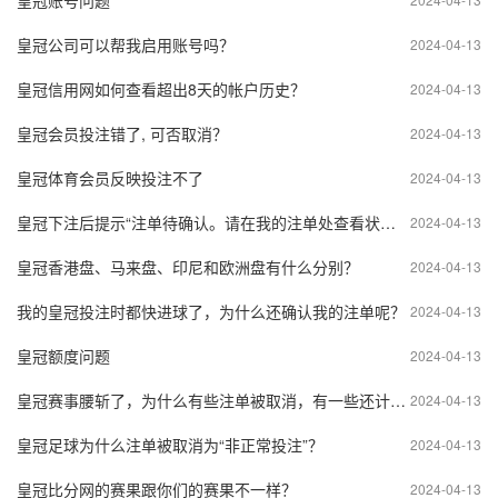
皇冠账号问题
皇冠公司可以帮我启用账号吗？
2024-04-13
皇冠信用网如何查看超出8天的帐户历史？
2024-04-13
皇冠会员投注错了, 可否取消？
2024-04-13
皇冠体育会员反映投注不了
2024-04-13
皇冠下注后提示“注单待确认。请在我的注单处查看状态”。这是什么意思？
2024-04-13
皇冠香港盘、马来盘、印尼和欧洲盘有什么分别？
2024-04-13
我的皇冠投注时都快进球了，为什么还确认我的注单呢？
2024-04-13
皇冠额度问题
2024-04-13
皇冠赛事腰斩了，为什么有些注单被取消，有一些还计算？
2024-04-13
皇冠足球为什么注单被取消为“非正常投注”？
2024-04-13
皇冠比分网的赛果跟你们的赛果不一样？
2024-04-13