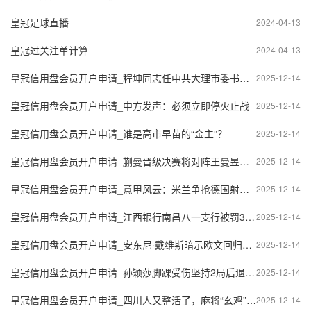
皇冠足球直播
2024-04-13
皇冠过关注单计算
2024-04-13
皇冠信用盘会员开户申请_程坤同志任中共大理市委书记，大理经济技术开发区党工委书记
2025-12-14
皇冠信用盘会员开户申请_中方发声：必须立即停火止战
2025-12-14
皇冠信用盘会员开户申请_谁是高市早苗的“金主”？
2025-12-14
皇冠信用盘会员开户申请_蒯曼晋级决赛将对阵王曼昱，回应孙颖莎伤势：她脚部出现不适，经过医疗暂停后没恢复
2025-12-14
皇冠信用盘会员开户申请_意甲风云：米兰争抢德国射手，国米冬窗计划曝光
2025-12-14
皇冠信用盘会员开户申请_江西银行南昌八一支行被罚30万，涉贷款管理不到位
2025-12-14
皇冠信用盘会员开户申请_安东尼·戴维斯暗示欧文回归后独行侠的雄心壮志
2025-12-14
皇冠信用盘会员开户申请_孙颖莎脚踝受伤坚持2局后退赛，蒯曼晋级总决赛女单决赛
2025-12-14
皇冠信用盘会员开户申请_四川人又整活了，麻将“幺鸡”被装进鸟笼挂上枝头
2025-12-14