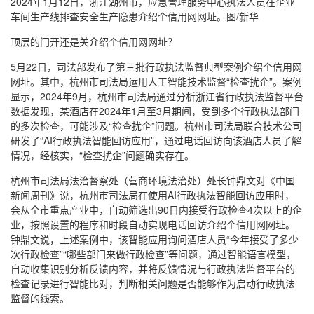
2024年1月12日，浙江湖州市，应急管理服务中心执法人员在企业
车间生产线排查安全生产隐患介绍个信用网网址。图/新华
顶层的门开还是关介绍个信用网网址？
5月22日，司法部发布了第三批行政执法监督典型案例介绍个信用网
网址。其中，杭州市司法局运用人工智能技术监督“检查扰企”。案例
显示，2024年9月，杭州市司法局通过分析浙江省行政执法监督平台
数据发现，某酒店在2024年1月至3月期间，受到多个行政执法部门
的多次检查，可能涉及“检查扰企”问题。杭州市司法局联合技术公司
研发了“AI行政执法智能回访应用”，通过电话回访向该酒店人员了解
情况，经核实，“检查扰企”问题确实存在。
杭州市司法局法治督察处（营商环境法治处）处长钟鼎文对《中国
新闻周刊》说，杭州市司法局在使用AI行政执法智能回访应用时，
会从全市重点产业中，自动筛选出90日内接受行政检查4次以上的企
业，按照设置的程序和时段自动实现电话回访介绍个信用网网址。
钟鼎文说，上述案例中，该智能应用询问酒店人员“今年接受了多少
次行政检查”“哪些部门来做行政检查”等问题，通过智能语言模型，
自动收集识别分析反馈内容，并将反馈情况与行政执法监督平台的
检查记录进行智能比对，判断相关问题是否能够作为启动行政执法
监督的线索。