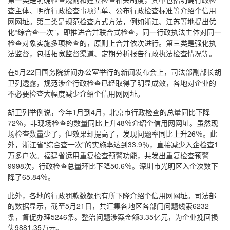
查主体、明确行政检查事项清单、公布行政检查标准等介绍个信用
网网址。第二类是规范检查方式方法，例如浙江、江苏等地提出优
化“综合查一次”，即推进合并联合式检查，同一行政执法主体对同一
检查对象实施多项检查的，原则上合并依次进行。第三类是强化执
法监督，包括拓宽监督渠道、定期分析报告行政执法检查情况等。
在5月22日国务院新闻办公室举行的新闻发布会上，司法部副部长胡
卫列透露，规范涉企行政检查已经取得了明显成效，各地对企业的
不必要检查大幅度减少介绍个信用网网址。
胡卫列举例说，今年1月到4月，北京市行政检查的总量同比下降
72％，非现场检查的数量同比上升48％介绍个信用网网址。虽然现
场检查数量少了，但效果却提高了，发现问题率同比上升26％。此
外，浙江省“综合查一次”的实施率达到33.9％，直接减少入企检查1
万多户次。福建省运用重复检查预警功能，共发出重复检查预警
9998次，行政检查总量环比下降50.6％。深圳市光明区入企次数下
降了65.84％。
此外，各地的行政罚款数额也有所下降介绍个信用网网址。司法部
的数据显示，截至5月21日，共汇集各地区各部门问题线索6232
条，督促办理5246条。整治问题涉案金额3.35亿元，为企业挽回损
失9881.35万元。