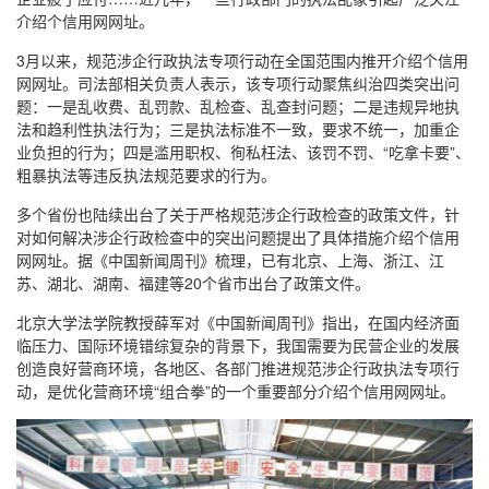
介绍个信用网网址。
3月以来，规范涉企行政执法专项行动在全国范围内推开介绍个信用
网网址。司法部相关负责人表示，该专项行动聚焦纠治四类突出问
题：一是乱收费、乱罚款、乱检查、乱查封问题；二是违规异地执
法和趋利性执法行为；三是执法标准不一致，要求不统一，加重企
业负担的行为；四是滥用职权、徇私枉法、该罚不罚、“吃拿卡要”、
粗暴执法等违反执法规范要求的行为。
多个省份也陆续出台了关于严格规范涉企行政检查的政策文件，针
对如何解决涉企行政检查中的突出问题提出了具体措施介绍个信用
网网址。据《中国新闻周刊》梳理，已有北京、上海、浙江、江
苏、湖北、湖南、福建等20个省市出台了政策文件。
北京大学法学院教授薛军对《中国新闻周刊》指出，在国内经济面
临压力、国际环境错综复杂的背景下，我国需要为民营企业的发展
创造良好营商环境，各地区、各部门推进规范涉企行政执法专项行
动，是优化营商环境“组合拳”的一个重要部分介绍个信用网网址。