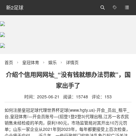
新2足球



首页
皇冠体育
娱乐
详情页



介绍个信用网网址_“没有钱就想办法罚款”，国
家出手了
时间：2025-06-21 阅读：15748 评论：153
如何注册皇冠足球代理世界杯足球(www.hgty.us)-开会_员出_租平_
台,皇冠体育/—开会员账号—(招登1登2登3(代理出租,江苏一名农民
销售未经检疫的羊肉，获利180元，市场监管局对其开出10万元罚
单；山东一家企业从2021年到2023年，每年都要接受上百次检查，
企业疲于应付……近几年，一些行政部门的执法乱象引起广泛关注