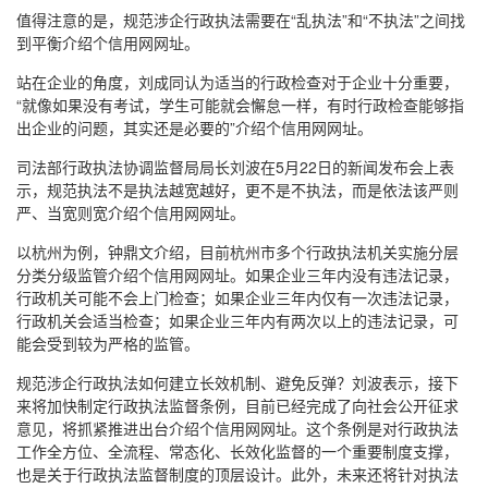
值得注意的是，规范涉企行政执法需要在“乱执法”和“不执法”之间找
到平衡介绍个信用网网址。
站在企业的角度，刘成同认为适当的行政检查对于企业十分重要，
“就像如果没有考试，学生可能就会懈怠一样，有时行政检查能够指
出企业的问题，其实还是必要的”介绍个信用网网址。
司法部行政执法协调监督局局长刘波在5月22日的新闻发布会上表
示，规范执法不是执法越宽越好，更不是不执法，而是依法该严则
严、当宽则宽介绍个信用网网址。
以杭州为例，钟鼎文介绍，目前杭州市多个行政执法机关实施分层
分类分级监管介绍个信用网网址。如果企业三年内没有违法记录，
行政机关可能不会上门检查；如果企业三年内仅有一次违法记录，
行政机关会适当检查；如果企业三年内有两次以上的违法记录，可
能会受到较为严格的监管。
规范涉企行政执法如何建立长效机制、避免反弹？刘波表示，接下
来将加快制定行政执法监督条例，目前已经完成了向社会公开征求
意见，将抓紧推进出台介绍个信用网网址。这个条例是对行政执法
工作全方位、全流程、常态化、长效化监督的一个重要制度支撑，
也是关于行政执法监督制度的顶层设计。此外，未来还将针对执法