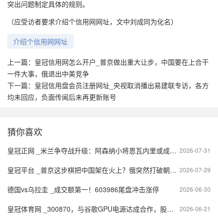
突出问题制定具体的规则。
（应受访者要求介绍个信用网网址，文中刘成同为化名）
介绍个信用网网址
上一篇：
皇冠信用网怎么开户_普京做出重大让步，中国要在上合干
一件大事，俄退出中美竞争
下一篇：
皇冠信用盘会员注册网址_央视取消播出易建联专访，各方
均未回应，负面传闻后未再更新账号
猜你喜欢
皇冠正网 _米兰争夺战升级：阿森纳小将恩瓦内里或成新一代球星的转折点
2026-07-31
皇冠平台 _普京这步棋把中国架在火上？俄突然打破朝核20年约定
2026-07-29
德国vs乌拉圭 _成交额第一！603986尾盘冲击涨停
2026-06-30
皇冠体育网 _300870，与谷歌GPU电源达成合作，股价创历史新高
2026-06-21