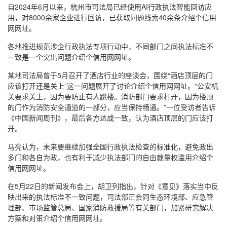
自2024年6月以来，杭州市司法局已经使用AI行政执法智能回访应
用，对8000余家企业进行回访，已获取问题线索40余条介绍个信用
网网址。
各地推进规范涉企行政执法专项行动中，不同部门之间执法标准不
一致是一个突出问题介绍个信用网网址。
某地司法局曾于5月召开了酒店行业的座谈会，围绕“酒店顶层的门
应该打开还是关上”这一问题展开了讨论介绍个信用网网址。“公安机
关要求关上，因为要防止有人跳楼。消防部门要求打开，因为楼顶
的门作为消防安全通道的一部分，应当保持畅通。”一位受访者告诉
《中国新闻周刊》，最后各方达成一致，认为酒店顶层的门应该打
开。
马亮认为，未来要继续加强全国行政执法检查的标准化，避免政出
多门和各自为政，也有利于减少执法部门的自由裁量权滥用介绍个
信用网网址。
在5月22日的新闻发布会上，胡卫列指出，针对《意见》落实当中反
映出来的执法标准不一致问题，司法部正会同生态环境部、应急管
理部、市场监管总局、国家消防救援局等有关部门，加紧研究解决
方案和对策介绍个信用网网址。