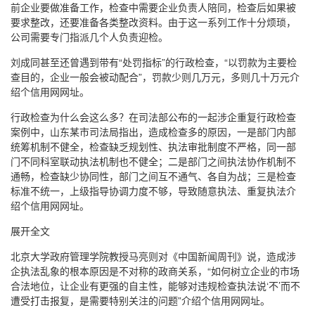
前企业要做准备工作，检查中需要企业负责人陪同，检查后如果被
要求整改，还要准备各类整改资料。由于这一系列工作十分烦琐，
公司需要专门指派几个人负责迎检。
刘成同甚至还曾遇到带有“处罚指标”的行政检查，“以罚款为主要检
查目的，企业一般会被动配合”，罚款少则几万元，多则几十万元介
绍个信用网网址。
行政检查为什么会这么多？在司法部公布的一起涉企重复行政检查
案例中，山东某市司法局指出，造成检查多的原因，一是部门内部
统筹机制不健全，检查缺乏规划性、执法审批制度不严格，同一部
门不同科室联动执法机制也不健全；二是部门之间执法协作机制不
通畅，检查缺少协同性，部门之间互不通气、各自为战；三是检查
标准不统一，上级指导协调力度不够，导致随意执法、重复执法介
绍个信用网网址。
展开全文
北京大学政府管理学院教授马亮则对《中国新闻周刊》说，造成涉
企执法乱象的根本原因是不对称的政商关系，“如何树立企业的市场
合法地位，让企业有更强的自主性，能够对违规检查执法说‘不’而不
遭受打击报复，是需要特别关注的问题”介绍个信用网网址。