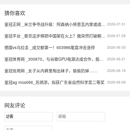
猜你喜欢
皇冠正网 _米兰争夺战升级：阿森纳小将恩瓦内里或成新一代球星的转折点
2026-07-31
皇冠平台 _普京这步棋把中国架在火上？俄突然打破朝核20年约定
2026-07-29
德国vs乌拉圭 _成交额第一！603986尾盘冲击涨停
2026-06-30
皇冠体育网 _300870，与谷歌GPU电源达成合作，股价创历史新高
2026-06-21
皇冠信用网 _女子从内裤里掏出袜子，偷偷扔掉……
2026-06-18
皇冠ag mos066_苏炳添，拟获广东省自然科学奖二等奖
2026-06-09
网友评论