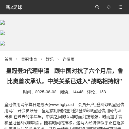
新2足球



首页
皇冠体育
娱乐
详情页



皇冠登3代理申请 _跟中国对抗了六个月后，鲁
比奥首次承认，中美关系已进入“战略相持期”
时间：2025-08-02 阅读：14448 评论：153
皇冠信用网结算日是哪天(www.hgty.us）-会员开户_登3代理,皇冠信
用网/—开会员账号—皇冠信用网招登1登2登3管理皇冠信用网代理
出租,在过去的半年里，中美之间的互动时而剑拔弩张，时而握手言
和皇冠登3代理申请 。随着时间的推移，这两大经济体似乎正在逐步
适应彼此间的紧张关系，并以一种更为理性和战略性的眼光审视未