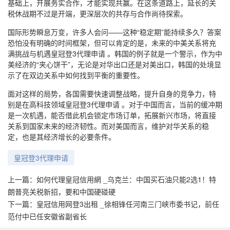
基础上，开展务实合作，才能实现共赢。在这条道路上，延长的关
税休战期不过是开端，更深层次的共存与合作尚待探索。
国际形势瞬息万变，许多人会问——这种“稳定期”能持续多久？答案
恐怕没有明确的时间框架，但可以肯定的是，未来的中美关系将充
满挑战与机遇皇冠登3代理申请 。韩国的例子就是一个警示，作为中
美经济的“夹心饼干”，无论是对华出口还是对美出口，韩国的处境显
示了在双边关系中如何找到平衡的重要性。
面对这样的局势，各国需要快速调整战略，提升自身的竞争力，特
别是在高科技领域皇冠登3代理申请 。对于中国而言，当前的缓冲期
是一次机遇，能否借此机会锁定市场订单，拓展新兴市场，将直接
关系到国家未来的经济韧性。而对美国而言，维护对华关系的稳
定，也是其经济增长的必要条件。
皇冠登3代理申请
上一篇：
如何代理皇冠信用網 _乌克兰：中国买石油只能2选1！特
朗普亮关税新招，要和中国硬碰硬
下一篇：
皇冠信用网登3出租 _徐相锋任河南三门峡市委书记，前任
范付中已任安徽省副省长