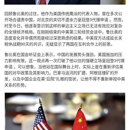
回顾鲁比奥的过往，他作为美国传统鹰派的代表人物，曾在多次公
开场合谴责中国，对北京的关切不遗余力皇冠登3代理申请 。然而，
时至今日，他逐渐意识到这样的单边主义立场已无法有效应对复杂
的全球经济格局。在刚刚结束的中美第三轮经贸会谈中，鲁比奥的
态度变化并非偶然而是经过深思熟虑的结果。中美双方达成延长关
税休战期90天的共识，无疑显示了两国在互利合作上的前景。
鲁比奥在国会听证会上表示，中国的发展势头强劲，美国施加的压
力影响有限，这一观点再一次打破了他以往的强硬立场皇冠登3代理
申请 。可以想象，当他站在国际舞台上时，实际上是在重新评估美
国的对华政策及其影响力。巴拿马运河的扩建、阿根廷锂矿的开
发，以及中国企业在美“后院”扎根的现状，让他不得不重新审视中美
关系的形势。