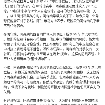
伯恩利的铁血冲击纽卡斯尔 vS 毕尔巴鄂竞技 。球队的定位球战术
成了他们的“杀招”，在10轮比赛中，阿森纳通过角球攻入了8个进
球，18粒进球中有12个来自定位球，这样的效率在英超中独一无
二。以往面对密集防守时，阿森纳常常久攻不下，如今只需一个角
球便能撕开对手防线。阿兰·希勒对此表示，现阶段的阿森纳几乎看
不到任何弱点。
在防守端，阿森纳的蜕变同样令人惊艳纽卡斯尔 vS 毕尔巴鄂竞技
。赖斯的亿级转会费花得超值，他在中场的拦截如同屏障，极大地
增强了球队的防守稳定性。而加布里埃尔和萨利巴的中卫组合在空
中对抗上表现得毫不逊色。近四场联赛中，阿森纳的对手仅有一次
射正，门将拉姆斯代尔甚至可以在场上“摸鱼”。这样的防线表现，甚
至让人想起当年的“钢铁切尔西”。
不过，阿森纳的崛起也恰逢其他豪强状态起伏纽卡斯尔 vS 毕尔巴鄂
竞技 。利物浦近期遭遇四连败，曼城的表现也不如预期，这无疑给
了阿森纳更多的机会。虽然赛季漫长，但阿森纳能否在22年未夺英
超冠军的情况下打破魔咒，依然是个悬念。内维尔直言“奖杯属阿森
纳”，但接下来与曼城、利物浦的直接对话将是检验他们真正实力的
关键。
有评论指出，阿森纳或许是“伪强队”，认为他们的领跑只是暂时现
象；而另一些人则坚信，2.5亿英镑砸出的厚度和如今的零封韧性，