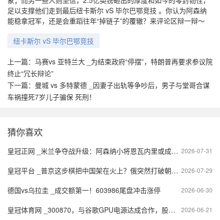
足以支撑他们走到最后纽卡斯尔 vS 毕尔巴鄂竞技 。你认为阿森纳
能稳拿冠军，还是会重蹈往年“掉链子”的覆辙？来评论区辩一辩～
纽卡斯尔 vS 毕尔巴鄂竞技
上一篇：
马赛vs 亚特兰大 _为结束政府“停摆”，特朗普再要求参议院
终止“冗长辩论”
下一篇：
曼城 vs 多特蒙德 _因妻子出轨等争吵后，男子与堂哥合谋
车祸撞死7岁儿子骗保 死刑！
猜你喜欢
皇冠正网 _米兰争夺战升级：阿森纳小将恩瓦内里或成新一代球星的转折点
2026-07-31
皇冠平台 _普京这步棋把中国架在火上？俄突然打破朝核20年约定
2026-07-29
德国vs乌拉圭 _成交额第一！603986尾盘冲击涨停
2026-06-30
皇冠体育网 _300870，与谷歌GPU电源达成合作，股价创历史新高
2026-06-21