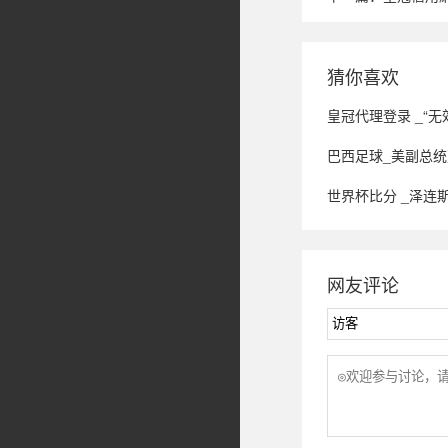
猜你喜欢
皇冠代理登录 _“无
巴西足球_美副总统万斯：解冻
世界杯比分 _泽连斯
网友评论