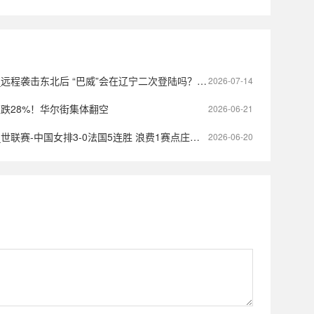
袭击东北后 “巴威”会在辽宁二次登陆吗？对话中央气象台首席预报员
2026-07-14
狂跌28%！华尔街集体翻空
2026-06-21
联赛-中国女排3-0法国5连胜 浪费1赛点庄宇珊轰20分
2026-06-20