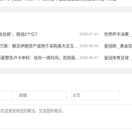
效总统”，赔钱2个亿？
世界杯半决赛 _远程
2026-07-31
伊朗资产或用于采购美大豆玉米小麦，伊朗与核查人员对话或今日进行
皇冠网 _黄金
2026-06-23
基警告卢卡申科：给你一周时间，否则我们自己动手
皇冠体育足球 _世
2026-06-21