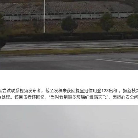
者尝试联系视频发布者，截至发稿未获回复皇冠信用登123出租 。据荔
急处理。该目击者还回忆，“当时看到很多玻璃纤维满天飞”，因担心安全