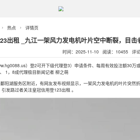
热点
详情页


123出租 _九江一架风力发电机叶片空中断裂，目击
时间：2025-11-10 阅读：10455 评
w.hg0088.us）登2可开下级代理登3）申请条件、每周有效投注额30万或
例、 1，8成代理极目新闻记者 柳之萌
九江鄱阳湖服务区附近，有网友发布视频显示，一架风力发电机的叶片突然
引发路过者关注皇冠信用登123出租 。