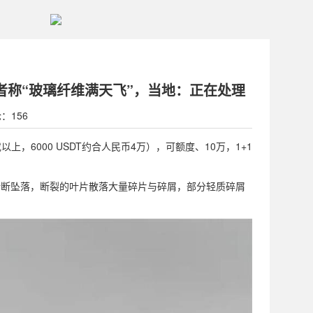
者称“玻璃纤维满天飞”，当地：正在处理
论：156
以上，6000 USDT约合人民币4万），可额度、10万，1+1
折断坠落，断裂的叶片散落大量碎片与碎屑，部分轻质碎屑