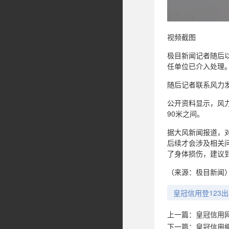
视频截图
极目新闻记者随后
任单位已介入处理
随后记者联系风力发
公开资料显示，风力
90米之间。
据大风新闻报道，
后续才会涉及相关问
了身体损伤，建议
（来源：极目新闻
皇冠信用登123
上一篇：
皇冠信用网
下一篇：
皇冠信用網