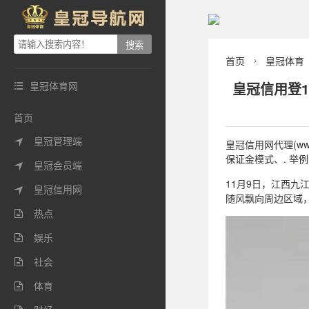
首页
皇冠体育

皇冠体育网
皇冠信用登

首页
皇冠管理端

皇冠信用网代理(ww
保证金模式、. 举
皇冠会员端

11月9日，江西
皇冠信用网

随风飘向周边区域，
热点

娱乐

社会

体育
