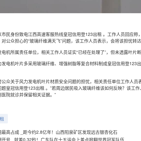
以市民身份致电江西高速客服热线皇冠信用登123出租 。工作人员回应
。对公众担心的“玻璃纤维满天飞”问题，该工作人员表示，会将该担忧转
电机所属责任单位，相关工作人员证实“已经在处理了”，但未透露叶片断
发电机叶片多采用玻璃纤维、增强树脂等复合材料制成皇冠信用登123出
对公众关于风力发电机叶片材质安全问题的担忧，相关责任单位工作人员表
题皇冠信用登123出租 。”若周边居民吸入玻璃纤维该如何反映？该工
到医院就诊并保留相关证据。”
）
出租
最高占成 _距今约2.8亿年！山西阳泉矿区发现远古银杏化石
开号 _就差0.32秒！广东队在十五运会上差点掀翻世界冠军队伍