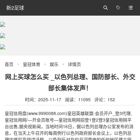
新2足球



首页
皇冠体育
娱乐
详情页



网上买球怎么买 _以色列总理、国防部长、外交
部长集体发声！
时间：2025-11-17 阅读：11095 评论：152
皇冠信用盘(www.9990088.com)皇冠英雄联盟-会员开户_登3代理,
皇冠信用网/—开会员账号—皇冠信用网招登1登2登3皇冠信用网平
台出售,据央视新闻，当地时间16日，据以色列总理办公室发布的消
息，在当天上午召开的每周例行以色列政府部长会议上，以色列总
理内塔尼亚胡讲话称，以色列反对在约旦河西岸的任何地区建立巴