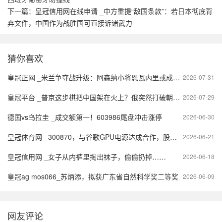
下一篇：
皇冠信用网在线申请 _中方重提“敌国条款”：若日本彻底背
弃文件，中国作为战胜国可直接诉诸武力
猜你喜欢
皇冠正网 _米兰争夺战升级：阿森纳小将恩瓦内里或成新一代球星的转折点
2026-07-31
皇冠平台 _普京这步棋把中国架在火上？俄突然打破朝核20年约定
2026-07-29
德国vs乌拉圭 _成交额第一！603986尾盘冲击涨停
2026-06-30
皇冠体育网 _300870，与谷歌GPU电源达成合作，股价创历史新高
2026-06-21
皇冠信用网 _女子从内裤里掏出袜子，偷偷扔掉……
2026-06-18
皇冠ag mos066_苏炳添，拟获广东省自然科学奖二等奖
2026-06-09
网友评论