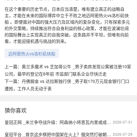
在这个重要的历史节点，日本应当清楚，唯有建立真正的战略自
主，才能在未来的国际博弈中立于不败之地迈阿密热火vs洛杉矶快
船 。即便面对中国的强大压力及区域内的复杂变化，只有探索多元
的外交策略，持续推出符合自身利益的核心政策，才能在波澜壮阔
的国际舞台上实现真正的自我突破。这条路并不平坦，但唯有向前
看，才能迎接机遇与挑战的到来。
迈阿密热火vs洛杉矶快船
上一篇：
奥兰多魔术 vs 芝加哥公牛 _男子卖房发现公寓被注册10家
公司，最早的登记在8年前 市监部门联系企业尽快迁走
下一篇：
丹佛掘金 vs 达拉斯独行侠 _男子取170万元现金银行门口
遭抢，工作人员无动于衷
猜你喜欢
皇冠正网 _米兰争夺战升级：阿森纳小将恩瓦内里或成新一代球星的转折点
2026-07-31
皇冠平台 _普京这步棋把中国架在火上？俄突然打破朝核20年约定
2026-07-29