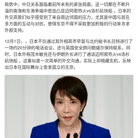
局势中，中日关系面临着前所未有的紧张局面，这一切都在不断升
温的南海和东海争端中愈加凸显迈阿密热火vs洛杉矶快船 。日本的
外交高管们似乎感受到了来自周边邻国的压力，尤其是中国与其在
多方面的互动与对抗，使得东京不得不采取更加积极的行动来寻求
外部支持。
12月1日，，日本不仅通过其外相高市早苗与北约秘书长吕特进行了
一场约20分钟的电话会议，还与英国安全顾问鲍威尔保持联系，同
时，日本外相茂木敏充还与伊朗外长进行了通话迈阿密热火vs洛杉
矶快船 。这看似是一次简单的外交沟通，实际上却暗藏玄机，反映
出日本在国际舞台上愈发孤立的无奈。