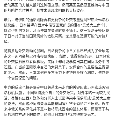
借助英国的力量来抵消这种孤立感。然而英国虽然愿意维持与中国
的战略性合作关系，却并未表现出明确的支持姿态。
最后，与伊朗的通话则隐含着更复杂的外交考量迈阿密热火vs洛杉
矶快船 。日本希望在面对中俄等国家组成的潜在“反美大三角”时，
挑动伊朗的立场，从而使其在关键时刻不插手。这一策略无疑反映
了日本对于当前国际局势的敏锐洞察，尤其是在恐惧可能的对抗升
级。
随着多边外交活动的加剧，日益复杂的中日关系已经成为了全球焦
点之一迈阿密热火vs洛杉矶快船 。然而，值得警惕的是，日本频繁
的外交接触虽然看似积极，实际上却可能暴露出其在国际事务中的
短板。在当前国际秩序变迁的大背景下，安保合作的重要性显得更
加突出。然而，日本如何在多方压力下维护自身核心利益，依然是
一个需要深思的问题。
中方的反应也将是决定中日关系未来走向的关键因素迈阿密热火vs
洛杉矶快船 。中国坚持独立自主的外交政策，对外策略一向较为灵
活，尽管有些西方媒体和分析人士试图渲染中俄伊形成“反美大三角”
的说法，然而这种同盟关系真能稳固吗？答案恐怕并不乐观。近年
来中俄关系的深化并不意味着将形成固定的盟友体系，而是基于共
同的利益推动下的协作，这也让日本的担忧显得愈发无力。